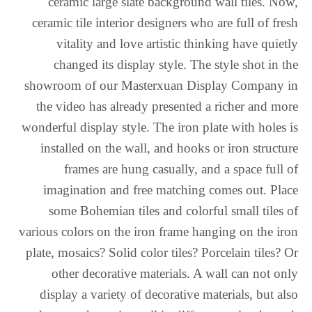
ceramic large slate background wall tiles. Now,
Lower Sorbian
ceramic tile interior designers who are full of fresh
Lombard
vitality and love artistic thinking have quietly
Lithuanian
changed its display style. The style shot in the
Lingala
showroom of our Masterxuan Display Company in
Lao
the video has already presented a richer and more
wonderful display style. The iron plate with holes is
Latin
installed on the wall, and hooks or iron structure
Konkani
frames are hung casually, and a space full of
Kazakh
imagination and free matching comes out. Place
Kapampangan
some Bohemian tiles and colorful small tiles of
Kannada
various colors on the iron frame hanging on the iron
Kabyle
plate, mosaics? Solid color tiles? Porcelain tiles? Or
Javanese
other decorative materials. A wall can not only
Japanese
display a variety of decorative materials, but also
Italian