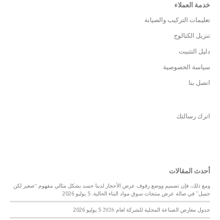
خدمة العملاء
Bosnian
تعليمات التركيب والصيانة
Bhojpuri
تنزيل الكتالوج
Bengali
دليل التثبيت
Belarusian
سياسة الخصوصية
Basque
اتصل بنا
Bashkir
Azerbaijani
اترك رسالتك
Aymara
Assamese
Armenian
أحدث المقالات
Aragonese
ومع ذلك، فإن تصميم ووضع رفوف عرض الأحجار لدينا جسد بشكل مثالي مفهوم “صغير لكن
Amharic
جميل” في صالة عرض منتجات سوق مواد البناء الحالية.
5 يوليو 2026
Albanian
جدول معارض الصناعة المحلية للشركة لعام 2026
5 يوليو 2026