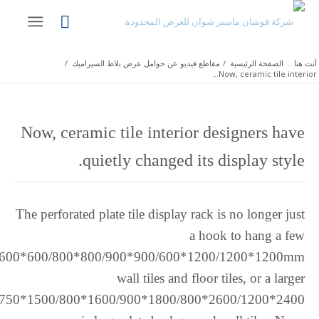
Rohingya
Quechua
Portuguese
أنت هنا ..
الصفحة الرئيسية
/
مقاطع فيديو عن حوامل عرض بلاط السيراميك
/
Polish
Now, ceramic tile interior...
Pangasinan
Occitan
Now, ceramic tile interior designers have
Norwegian
quietly changed its display style.
Nepali
Moroccan Arabic
The perforated plate tile display rack is no longer just
Mongolian
a hook to hang a few
Maltese
600*600/800*800/900*900/600*1200/1200*1200mm
Maori
wall tiles and floor tiles, or a larger
Maithili
750*1500/800*1600/900*1800/800*2600/1200*2400
Luxembourgish