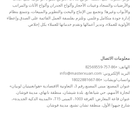
Finnish
والأرضيات والسجاد وعينات الأحجار وألواح الجدران وألواح الأثاث والمراتب
والأبواب وغيرها؛ وتجمع بين الإنتاج والبحث والتطوير والمبيعات، وتتمتع بنظام
Estonian
إدارة جودة متكامل وعلمي. وتلتزم بفلسفة العمل القائمة على الصدق وإعطاء
Esperanto
الأولوية للعملاء، وتدير أعمالها وتقدم خدماتها للعملاء بكل إخلاص.
Dzongkha
Dutch
Dari
معلومات الاتصال
Danish
الهاتف: +86-757-82569559
البريد الإلكتروني: info@masterxuan.com
Czech
واتساب/ويشات: +86-18022881667
Croatian
عنوان المصنع: مبنى المصنع رقم 3، التعاونية الاقتصادية «هوانغنيتيان لوبيان»
لتجارة الأسهم، حي شيانغانغ، بلدة شيشان، منطقة نانهاي، مدينة فوشان.
Chinese (Taiwan)
عنوان قاعة المعارض: الغرفة 1003، المبنى T15، «المدينة الذكية الجديدة»،
Catalan
شارع جيهوا الأول، منطقة تشان تشنغ، مدينة فوشان.
Cantonese
Bulgarian
Breton